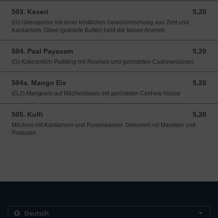
503. Keseri
5,20
5,20 EUR
(G) Griesspeise mit einer köstlichen Gewürzmischung aus Zimt und
Kardamom. Ghee (geklärte Butter) hebt die feinen Aromen
504. Paal Payasam
5,20
5,20 EUR
(G) Kokosmilch-Pudding mit Rosinen und gerösteten Cashewnüssen.
504a. Mango Eis
5,20
5,20 EUR
(G,2) Mangoeis auf Milcheisbasis mit gerösteten Ceshew Nüsse
505. Kulfi
5,20
5,20 EUR
Milcheis mit Kardamom und Rosenwasser. Dekoriert mit Mandeln und
Pistazien.