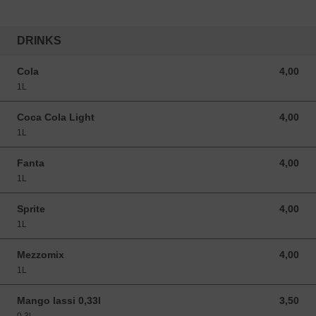
DRINKS
Cola
4,00
4,00 EUR
1L
Coca Cola Light
4,00
4,00 EUR
1L
Fanta
4,00
4,00 EUR
1L
Sprite
4,00
4,00 EUR
1L
Mezzomix
4,00
4,00 EUR
1L
Mango lassi 0,33l
3,50
3,50 EUR