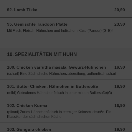
92. Lamb Tikka
20,90
20,90 EUR
95. Gemischte Tandoori Platte
23,90
23,90 EUR
Mit Fisch, Fleisch, Hühnchen und Indischem Käse (Paneer) (G, B)!
10. SPEZIALITÄTEN MIT HUHN
100. Chicken varrutha masala, Gewürz-Hühnchen
16,90
16,90 EUR
(scharf) Eine Südindische Hähnchenzubereitung, authentisch scharf
101. Butter Chicken, Hähnchen in Buttersoße
16,90
16,90 EUR
(mild) Gebratenes Hähnchenfleisch in einer milden Buttersoße(G)
102. Chicken Kurma
16,90
16,90 EUR
(pikant) Zartes Hähnchenfleisch in cremiger Kokosmilchsoße. Ein
Klassiker der südindischen Küche
103. Gongura chicken
16,90
16,90 EUR