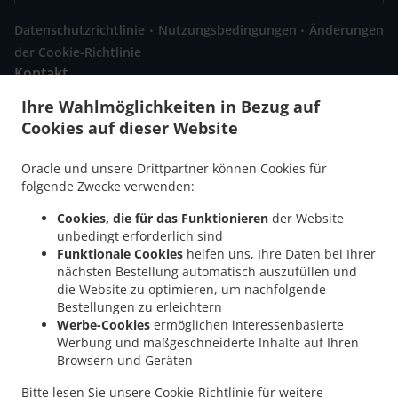
.
.
Datenschutzrichtlinie
Nutzungsbedingungen
Änderungen
der Cookie-Richtlinie
Kontakt
Ihre Wahlmöglichkeiten in Bezug auf
Sebald Straße 17, 73525 Schwäbisch Gmünd, Germany
+49 7171 8078941
Cookies auf dieser Website
Links
Oracle und unsere Drittpartner können Cookies für
Menü
folgende Zwecke verwenden:
Im Voraus bestellen
Cookies, die für das Funktionieren
der Website
Kontakt
unbedingt erforderlich sind
Funktionale Cookies
helfen uns, Ihre Daten bei Ihrer
nächsten Bestellung automatisch auszufüllen und
die Website zu optimieren, um nachfolgende
AKZEPTIERTE ZAHLUNGSMETHODEN
Bestellungen zu erleichtern
Werbe-Cookies
ermöglichen interessenbasierte
Werbung und maßgeschneiderte Inhalte auf Ihren
Browsern und Geräten
Bitte lesen Sie unsere
Cookie-Richtlinie
für weitere