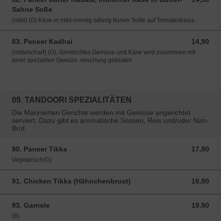
Sahne Soße
(mild) (G) Käse in mild-cremig sahnig feinen Soße auf Tomatenbasis
83. Paneer Kadhai
14,90
14,90 EUR
(mittelscharf) (G), Gemischtes Gemüse und Käse wird zusammen mit
einer speziellen Gewürz- mischung gebraten
09. TANDOORI SPEZIALITÄTEN
Die Marinierten Gerichte werden mit Gemüse angerichtet
serviert. Dazu gibt es aromatische Sossen, Reis und/oder Nan-
Brot.
90. Paneer Tikka
17,90
17,90 EUR
Vegetarisch(G)
91. Chicken Tikka (Hähnchenbrust)
18,90
18,90 EUR
93. Garnele
19,90
19,90 EUR
(B)