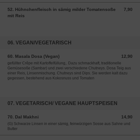
52. Hühnchenfleisch in sämig milder Tomatensoße
7,90
7,90 EUR
mit Reis
06. VEGAN/VEGETARISCH
60. Masala Dosa (Vegan)
12,90
12,90 EUR
gefüllter Crêpe mit Kartoffelfüllung,. Dazu schmackhaft, traditionelle
Gemüsesoße (Sambar) und zwei verschiedene Chutneys. Dosa Teig aus
einer Reis, Linsenmischung. Chutneys sind Dips. Sie werden kalt dazu
gegessen, bestehend aus Kokosnuss und Tomaten
07. VEGETARISCH/ VEGANE HAUPTSPEISEN
70. Dal Makhni
14,90
14,90 EUR
(G) Schwarze Linsen in einer sämig, feinwürzigen Sosse aus Sahne und
Butter