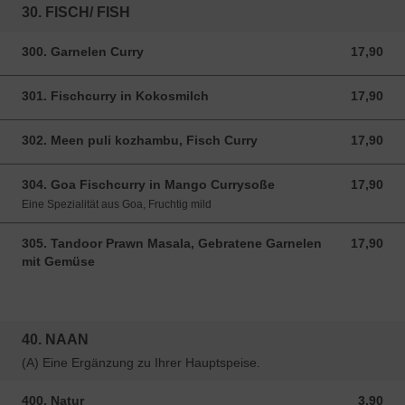
30. FISCH/ FISH
300. Garnelen Curry
17,90
17,90 EUR
301. Fischcurry in Kokosmilch
17,90
17,90 EUR
302. Meen puli kozhambu, Fisch Curry
17,90
17,90 EUR
304. Goa Fischcurry in Mango Currysoße
17,90
17,90 EUR
Eine Spezialität aus Goa, Fruchtig mild
305. Tandoor Prawn Masala, Gebratene Garnelen
17,90
17,90 EUR
mit Gemüse
40. NAAN
(A) Eine Ergänzung zu Ihrer Hauptspeise.
400. Natur
3,90
3,90 EUR