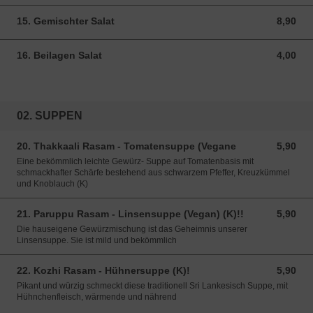
15. Gemischter Salat
8,90
8,90 EUR
16. Beilagen Salat
4,00
4,00 EUR
02. SUPPEN
20. Thakkaali Rasam - Tomatensuppe (Vegane
5,90
5,90 EUR
Eine bekömmlich leichte Gewürz- Suppe auf Tomatenbasis mit
schmackhafter Schärfe bestehend aus schwarzem Pfeffer, Kreuzkümmel
und Knoblauch (K)
21. Paruppu Rasam - Linsensuppe (Vegan) (K)!!
5,90
5,90 EUR
Die hauseigene Gewürzmischung ist das Geheimnis unserer
Linsensuppe. Sie ist mild und bekömmlich
22. Kozhi Rasam - Hühnersuppe (K)!
5,90
5,90 EUR
Pikant und würzig schmeckt diese traditionell Sri Lankesisch Suppe, mit
Hühnchenfleisch, wärmende und nährend