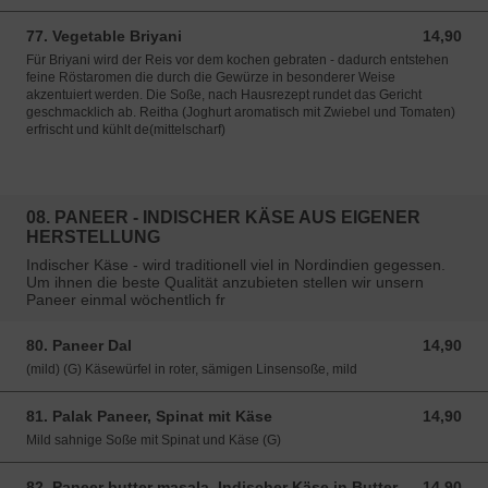
77. Vegetable Briyani
14,90
14,90 EUR
Für Briyani wird der Reis vor dem kochen gebraten - dadurch entstehen
feine Röstaromen die durch die Gewürze in besonderer Weise
akzentuiert werden. Die Soße, nach Hausrezept rundet das Gericht
geschmacklich ab. Reitha (Joghurt aromatisch mit Zwiebel und Tomaten)
erfrischt und kühlt de(mittelscharf)
08. PANEER - INDISCHER KÄSE AUS EIGENER
HERSTELLUNG
Indischer Käse - wird traditionell viel in Nordindien gegessen.
Um ihnen die beste Qualität anzubieten stellen wir unsern
Paneer einmal wöchentlich fr
80. Paneer Dal
14,90
14,90 EUR
(mild) (G) Käsewürfel in roter, sämigen Linsensoße, mild
81. Palak Paneer, Spinat mit Käse
14,90
14,90 EUR
Mild sahnige Soße mit Spinat und Käse (G)
82. Paneer butter masala, Indischer Käse in Butter-
14,90
14,90 EUR