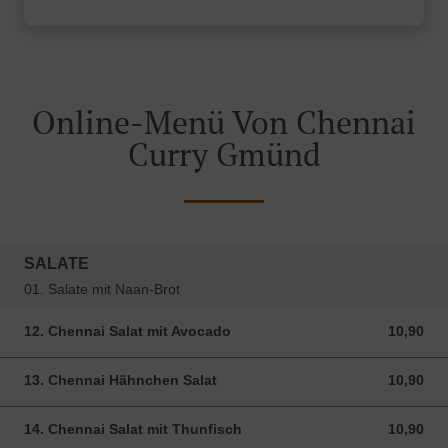
Online-Menü Von Chennai
Curry Gmünd
SALATE
01. Salate mit Naan-Brot
12. Chennai Salat mit Avocado
10,90
10,90 EUR
13. Chennai Hähnchen Salat
10,90
10,90 EUR
14. Chennai Salat mit Thunfisch
10,90
10,90 EUR