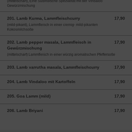
(mittelscharf), Eine Südindische Spezialität mit der Vindaloo
Gewürzmischung
201. Lamb Kurma, Lammfleischcurry
17,90
17,90 EUR
(mild-pikant), Lammfleisch in einer cremig- mild-pikanten
Kokosmilchsoße
202. Lamb pepper masala, Lammfleisch in
17,90
17,90 EUR
Gewürzmischung
(mittelscharf) Lammfleisch in einer würzig aromatischen Pfeffersoße
203. Lamb varrutha masala, Lammfleischcurry
17,90
17,90 EUR
204. Lamb Vindaloo mit Kartoffeln
17,90
17,90 EUR
205. Goa Lamm (mild)
17,90
17,90 EUR
206. Lamb Briyani
17,90
17,90 EUR