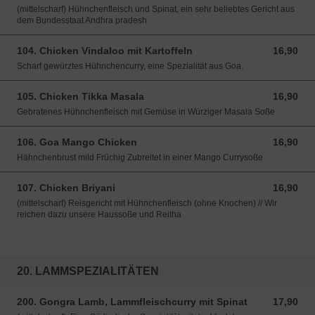
(mittelscharf) Hühnchenfleisch und Spinat, ein sehr beliebtes Gericht aus
dem Bundesstaat Andhra pradesh
104. Chicken Vindaloo mit Kartoffeln
16,90
16,90 EUR
Scharf gewürztes Hühnchencurry, eine Spezialität aus Goa.
105. Chicken Tikka Masala
16,90
16,90 EUR
Gebratenes Hühnchenfleisch mit Gemüse in Würziger Masala Soße
106. Goa Mango Chicken
16,90
16,90 EUR
Hähnchenbrust mild Früchig Zubreitet in einer Mango Currysoße
107. Chicken Briyani
16,90
16,90 EUR
(mittelscharf) Reisgericht mit Hühnchenfleisch (ohne Knochen) // Wir
reichen dazu unsere Haussoße und Reitha
20. LAMMSPEZIALITÄTEN
200. Gongra Lamb, Lammfleischcurry mit Spinat
17,90
17,90 EUR