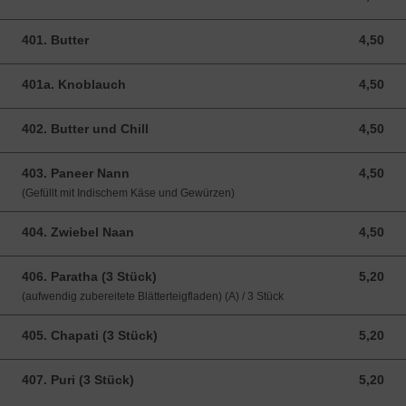
401. Butter
4,50
4,50 EUR
401a. Knoblauch
4,50
4,50 EUR
402. Butter und Chill
4,50
4,50 EUR
403. Paneer Nann
4,50
4,50 EUR
(Gefüllt mit Indischem Käse und Gewürzen)
404. Zwiebel Naan
4,50
4,50 EUR
406. Paratha (3 Stück)
5,20
5,20 EUR
(aufwendig zubereitete Blätterteigfladen) (A) / 3 Stück
405. Chapati (3 Stück)
5,20
5,20 EUR
407. Puri (3 Stück)
5,20
5,20 EUR