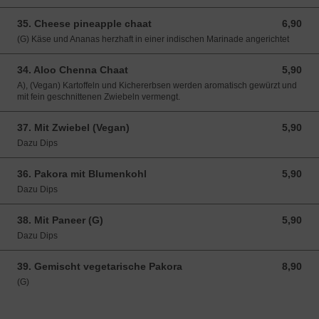
35. Cheese pineapple chaat
6,90
6,90 EUR
(G) Käse und Ananas herzhaft in einer indischen Marinade angerichtet
34. Aloo Chenna Chaat
5,90
5,90 EUR
A), (Vegan) Kartoffeln und Kichererbsen werden aromatisch gewürzt und
mit fein geschnittenen Zwiebeln vermengt.
37. Mit Zwiebel (Vegan)
5,90
5,90 EUR
Dazu Dips
36. Pakora mit Blumenkohl
5,90
5,90 EUR
Dazu Dips
38. Mit Paneer (G)
5,90
5,90 EUR
Dazu Dips
39. Gemischt vegetarische Pakora
8,90
8,90 EUR
(G)