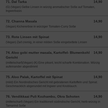
71. Dal Tarka
14,90
14,90 EUR
(G) (Vegan) Gelbe Linsen in würzig aromatischer Soße auf Tomaten,
Ingwerbasis
72. Channa Masala
14,90
14,90 EUR
(Vegan) Kichererbse in würziger Tomaten-Curry Soße
73. Rote Linsen mit Spinat
14,90
14,90 EUR
(Vegan) Zart cremig, in einer milden Soße eingebettete Linsen
74. Aloo gobi mutter masala, Kartoffel- Blumenkohl
14,90
14,90 EUR
Gericht
(mittelscharf)(Vegan) (K) Eine pikant, leicht scharfe Kombination. Würzig
aufeinander abgestimmt
75. Aloo Palak, Kartoffel mit Spinat
14,90
14,90 EUR
(mild) Ein Nordindisches Gericht mit gebratenen Kartoffeln und Spinat.
Geschmacklich abgerundet mit Ingwer und Knoblauch.
76. Vendikkaai Puli Kozhambu, Okra Schoten
14,90
14,90 EUR
(mittelscharf) (Vegan) Ein traditionell südindische Gericht, herb-würzig in
Tamarind Soße