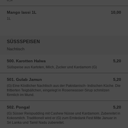
0,3l
Mango lassi 1L
10,00
10,00 EUR
1L
SÜSSSPEISEN
Nachtisch
500. Karotten Halwa
5,20
5,20 EUR
Süßspeise aus Kartoten, Milch, Zucker und Kardamom (G)
501. Gulab Jamun
5,20
5,20 EUR
(G) Eine Köstlicher Nachtisch aus der Pakistanisch- Indischen Küche. Die
frittierten Teigbällchen, eingelegt in Rosenwasser-Sirup schmilzen
förmlich im Mund.
502. Pongal
5,20
5,20 EUR
(G) Süsser Reispudding mit Cashew Nüsse und Kardamom. Zubereitet in
Kokosmilch. Traditionell wird er (G) zum Erntedank Fest Mitte Januar in
Sri Lanka und Tamil Nadu zubereitet.