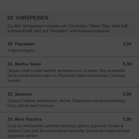
03. VORSPEISEN
Zu den Vorspeisen reichen wir Chutneys. Diese Dips sind kalt,
schmackhaft und auf Tomaten- und Kokosnussbasis
30. Papadam
3,50
3,50 EUR
3 Stück (Vegan)
31. Methu Vadai
5,90
5,90 EUR
(Vegan) Urdh Linsen werden gemahlen und zu einem Teig verarbeitet.
Die Küchlein werden dann in Pflanzenöl frittiert und mit zwei Chutneys
serviert.
32. Samosa
5,90
5,90 EUR
(Vegan) Frittierte, bekömmlich, leichte Teigtaschen mit Gemüsefüllung.
Dazu gibt es zwei Chutneys
33. Aloo Paratha
5,90
5,90 EUR
(A,G) Ein mit Kartoffen gefülltes Brot dazu gibt es Jogurt mit Tomate &
Zwiebel Chat, eine Bezeichnung für herzhafte Snacks die traditionell kalt
gegessen werden.