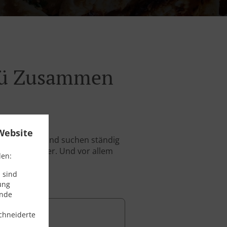
enü Zusammen
Website
 Barrikaden und suchen ständig
wird. Schneller. Und vor allem
den:
 sind
ung
ende
chneiderte