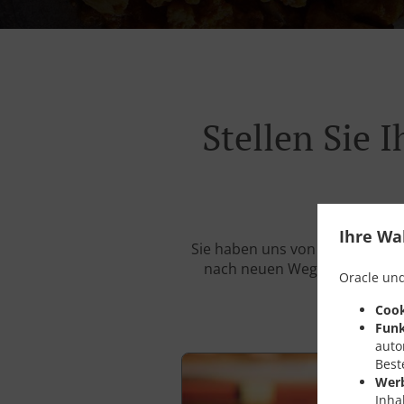
Stellen Sie
Ihre Wa
Sie haben uns von Ihren Probl
nach neuen Wegen, um Ihr Rest
Oracle und
Cook
Funk
auto
Best
Wer
Inha