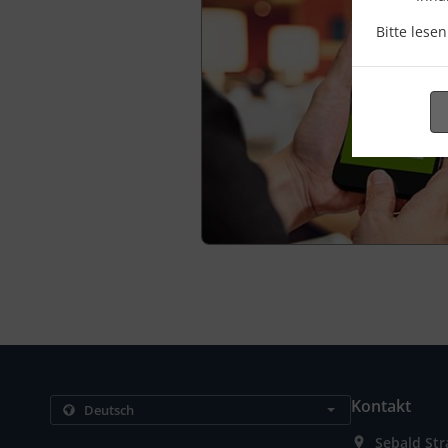
Bitte lese
Kontakt
Sebald St