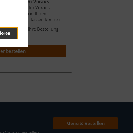
ere Funktion
"Im Voraus
tlich Ihr Essen im Voraus
 es zu einem von Ihnen
hr Haus liefern lassen können.
ontrolle über Ihre Bestellung.
ieren
s?
ter bestellen
Menü & Bestellen
Im Voraus bestellen