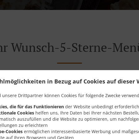
 Ihr Wunsch-5-Sterne-M
hlmöglichkeiten in Bezug auf Cookies auf dieser 
emen berichtet. Wir haben zugehört. Wir durchbrechen alte
aurant-Erlebnis zu verbessern. Damit alles viel einfacher 
 unsere Drittpartner können Cookies für folgende Zwecke verwen
gemütlich.
ies, die für das Funktionieren
der Website unbedingt erforderlich
tionale Cookies
helfen uns, Ihre Daten bei Ihrer nächsten Bestell
matisch auszufüllen und die Website zu optimieren, um nachfolg
ellungen zu erleichtern
be-Cookies
ermöglichen interessenbasierte Werbung und maßges
lte auf Ihren Browsern und Geräten